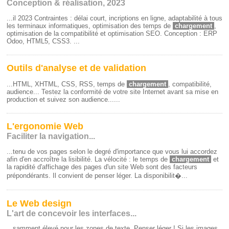
Conception & réalisation, 2023
...il 2023 Contraintes : délai court, incriptions en ligne, adaptabilité à tous
les terminaux informatiques, optimisation des temps de
chargement
,
optimisation de la compatibilité et optimisation SEO. Conception : ERP
Odoo, HTML5, CSS3. ...
Outils d'analyse et de validation
...HTML, XHTML, CSS, RSS, temps de
chargement
, compatibilité,
audience... Testez la conformité de votre site Internet avant sa mise en
production et suivez son audience......
L'ergonomie Web
Faciliter la navigation...
...tenu de vos pages selon le degré d'importance que vous lui accordez
afin d'en accroître la lisibilité. La vélocité : le temps de
chargement
et
la rapidité d'affichage des pages d'un site Web sont des facteurs
prépondérants. Il convient de penser léger. La disponibilit�...
Le Web design
L'art de concevoir les interfaces...
...samment élevé pour les zones de texte. Penser léger ! Si les images