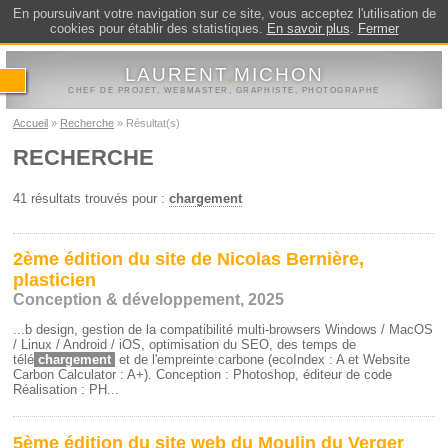
En poursuivant votre navigation sur ce site, vous acceptez l'utilisation de
cookies pour établir des statistiques.
En savoir plus
.
Fermer
LAURENT
.
MICHON
CHEF DE PROJET, WEBMASTER, GRAPHISTE, PHOTOGRAPHE
Accueil
Recherche
Résultat(s)
RECHERCHE
41 résultats trouvés pour :
chargement
2ème édition du site de Nicolas Bernière,
plasticien
Conception & développement, 2025
...b design, gestion de la compatibilité multi-browsers Windows / MacOS
/ Linux / Android / iOS, optimisation du SEO, des temps de
télé
chargement
et de l'empreinte carbone (ecoIndex : A et Website
Carbon Calculator : A+). Conception : Photoshop, éditeur de code
Réalisation : PH...
5ème édition du site web du Moulin du Verger