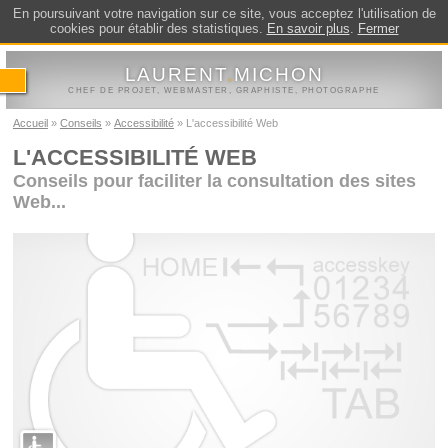
En poursuivant votre navigation sur ce site, vous acceptez l'utilisation de
cookies pour établir des statistiques.
En savoir plus
.
Fermer
LAURENT
.
MICHON
CHEF DE PROJET, WEBMASTER, GRAPHISTE, PHOTOGRAPHE
Accueil
Conseils
Accessibilité
L'accessibilité Web
L'ACCESSIBILITÉ WEB
Conseils pour faciliter la consultation des sites
Web...