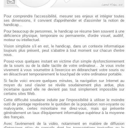
Pour comprendre l'accessibilité, mesurer ses enjeux et intégrer toutes
ses dimensions, il convient d'appréhender et d'assimiler la notion de
handicap...
Pour beaucoup de personnes, le handicap se résume bien souvent à une
déficience physique, temporaire ou permanente, d'ordre visuel, auditif,
moteur ou intellectuel.
Vision simpliste s'il en est, le handicap, dans un contexte informatique
toujours plus présent, peut s'abattre à tout moment sur chacun d'entre
nous.
Posez-vous quelques instant en victime d'un simple dysfonctionnement
de la souris ou de la dalle tactile de votre ordinateur... Je vous invite
vivement à vous soumettre à l'exercice en débranchant votre souris ou
en désactivant temporairement le touchpad de votre ordinateur portable.
Si facile voici encore quelques minutes, la navigation sur Internet au
moyen du seul clavier se révèle soudainement plus ardue, plus
incertaine quand elle ne devient pas tout simplement impossible sur
certains sites Web.
Cette difficulté soudaine induite par l'impossibilité à utiliser le moindre
outil de pointage représente le quotidien de la population non-voyante ou
malvoyante, certes minoritaire me direz-vous, mais qui présente
généralement un taux d'équipement informatique supérieur à la moyenne
des français.
Avec l'avènement de la vidéo, notamment en matière de diffusion
d'interviews et/ou de conseils dont les transcriptions textuelles ou le