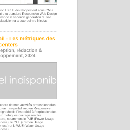
ion UX/UI, développement sous CMS
taire et standard Responsive Web Design
irst de la seconde génération du site
lasticien et artiste-peintre Nicolas
.
ail - Les métriques des
centers
eption, rédaction &
loppement, 2024
cadre de mes activités professionnelles,
çu un mini-portail web en Responsive
gn Mobile First dédié à l’explication des
ux métriques qui régissent les
ters, notamment le PUE (Power Usage
veness), le CUE (Carbon Usage
veness) et le WUE (Water Usage
eness).