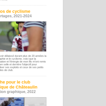
os de cyclisme
rtages, 2021-2024
oir délaissé durant plus de 20 années la
phie et le cyclisme, voici que la
ation et l'énergie de mon fils m'ont remis
 en selle et derrière l'objectif pour
iser ses exploits et ceux de ses petits
es de club.
che pour le club
ique de Châteaulin
tion graphique, 2022