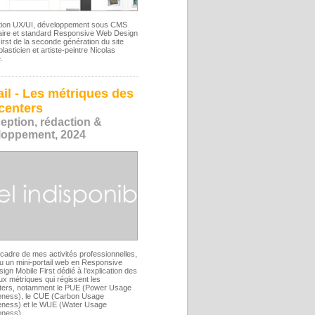
ion UX/UI, développement sous CMS
taire et standard Responsive Web Design
irst de la seconde génération du site
lasticien et artiste-peintre Nicolas
.
ail - Les métriques des
centers
eption, rédaction &
loppement, 2024
cadre de mes activités professionnelles,
çu un mini-portail web en Responsive
gn Mobile First dédié à l’explication des
ux métriques qui régissent les
ters, notamment le PUE (Power Usage
veness), le CUE (Carbon Usage
veness) et le WUE (Water Usage
eness).