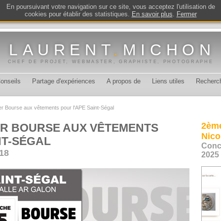
En poursuivant votre navigation sur ce site, vous acceptez l'utilisation de
cookies pour établir des statistiques.
En savoir plus
.
Fermer
LAURENT
.
MICHON
CHEF DE PROJET, WEBMASTER, GRAPHISTE, PHOTOGRAPHE
onseils
Partage d'expériences
A propos de
Liens utiles
Recherc
lyer Bourse aux vêtements pour l'APE Saint-Ségal
2ème
ER BOURSE AUX VÊTEMENTS
Nico
NT-SÉGAL
Conc
018
2025