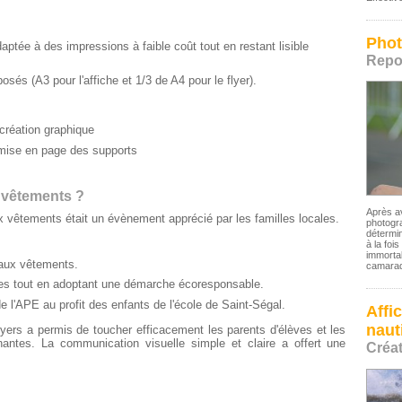
Phot
tée à des impressions à faible coût tout en restant lisible
Repo
és (A3 pour l'affiche et 1/3 de A4 pour le flyer).
 création graphique
mise en page des supports
 vêtements ?
Après av
ux vêtements était un évènement apprécié par les familles locales.
photogra
détermin
à la fois
immortal
 aux vêtements.
camarad
es tout en adoptant une démarche écoresponsable.
e l'APE au profit des enfants de l'école de Saint-Ségal.
Affi
naut
flyers a permis de toucher efficacement les parents d'élèves et les
ntes. La communication visuelle simple et claire a offert une
Créa