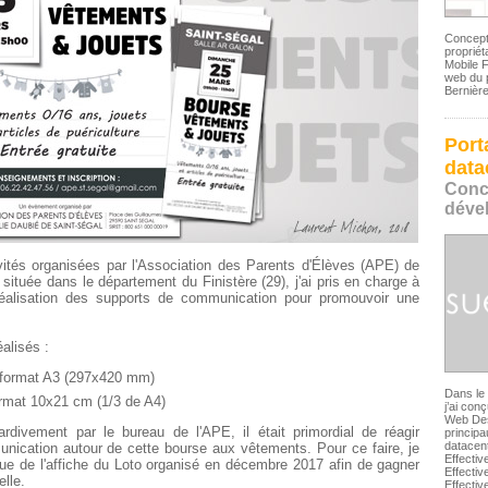
Concept
proprié
Mobile F
web du p
Bernière
Port
data
Conc
déve
ités organisées par l'Association des Parents d'Élèves (APE) de
 située dans le département du Finistère (29), j'ai pris en charge à
a réalisation des supports de communication pour promouvoir une
alisés :
format A3 (297x420 mm)
Dans le 
rmat 10x21 cm (1/3 de A4)
j’ai con
Web Desi
rdivement par le bureau de l'APE, il était primordial de réagir
principa
datacen
nication autour de cette bourse aux vêtements. Pour ce faire, je
Effecti
ique de l'affiche du Loto organisé en décembre 2017 afin de gagner
Effecti
elle.
Effectiv