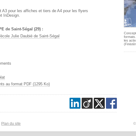
A3 pour les affiches et tiers de A4 pour les flyers
 et InDesign.
PE de Saint-Ségal (29) :
Concepti
l'école Julie Daubié de Saint-Ségal
formats
les acti
(Finistè
tements
lat
nts au format PDF (1295 Ko)
Plan du site