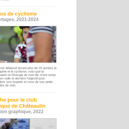
os de cyclisme
rtages, 2021-2024
oir délaissé durant plus de 20 années la
phie et le cyclisme, voici que la
ation et l'énergie de mon fils m'ont remis
 en selle et derrière l'objectif pour
iser ses exploits et ceux de ses petits
es de club.
che pour le club
ique de Châteaulin
tion graphique, 2022